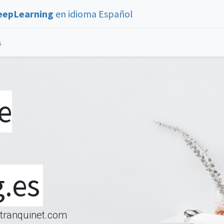
eepLearning
en idioma Español
s
e
.es
@tranquinet.com